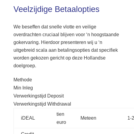
Veelzijdige Betaalopties
We beseffen dat snelle vlotte en veilige
overdrachten cruciaal blijven voor ‘n hoogstaande
gokervaring. Hierdoor presenteren wij u ‘n
uitgebreid scala aan betalingsopties dat specifiek
worden gekozen gericht op deze Hollandse
doelgroep.
Methode
Min Inleg
Verwerkingstijd Deposit
Verwerkingstijd Withdrawal
tien
iDEAL
Meteen
1-
euro