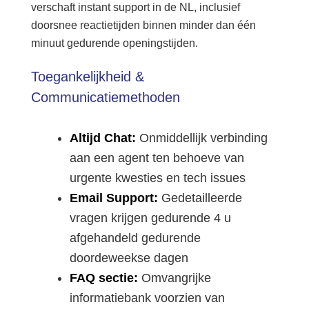
verschaft instant support in de NL, inclusief
doorsnee reactietijden binnen minder dan één
minuut gedurende openingstijden.
Toegankelijkheid &
Communicatiemethoden
Altijd Chat:
Onmiddellijk verbinding
aan een agent ten behoeve van
urgente kwesties en tech issues
Email Support:
Gedetailleerde
vragen krijgen gedurende 4 u
afgehandeld gedurende
doordeweekse dagen
FAQ sectie:
Omvangrijke
informatiebank voorzien van