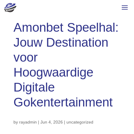
Amonbet Speelhal:
Jouw Destination
voor
Hoogwaardige
Digitale
Gokentertainment
by
rayadmin
|
Jun 4, 2026
|
uncategorized