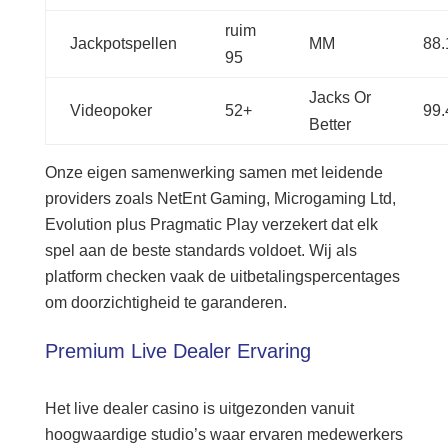
ruim
Jackpotspellen
MM
88
95
Jacks Or
Videopoker
52+
99
Better
Onze eigen samenwerking samen met leidende
providers zoals NetEnt Gaming, Microgaming Ltd,
Evolution plus Pragmatic Play verzekert dat elk
spel aan de beste standards voldoet. Wij als
platform checken vaak de uitbetalingspercentages
om doorzichtigheid te garanderen.
Premium Live Dealer Ervaring
Het live dealer casino is uitgezonden vanuit
hoogwaardige studio’s waar ervaren medewerkers