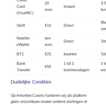
Credit
20
3-
Card
Instant
euro
bu
(Visa/MC)
Ma
Skrill
€10
Direct
uu
Neteller
tien
Direct
To
eWallet
euro
BTC
€25
kwartier
Tot
Bank
1 tot 3
3 t
€50
Transfer
businessdagen
we
Duidelijke Condities
Op Amonbet Casino hanteren wij als platform
géén onzichtbare kosten omtrent stortingen of