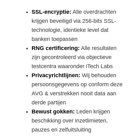
SSL-encryptie:
Alle overdrachten
krijgen beveiligd via 256-bits SSL-
technologie, identieke level dat
banken toepassen
RNG certificering:
Alle resultaten
zijn gecontroleerd via objectieve
testcentra waaronder iTech Labs
Privacyrichtlijnen:
Wij behouden
persoonsgegevens op conform deze
AVG & verstrekken nooit data aan
derde partijen
Bewust gokken:
Leden krijgen
beschikking over inzetlimieten,
pauzes en zelfuitsluiting