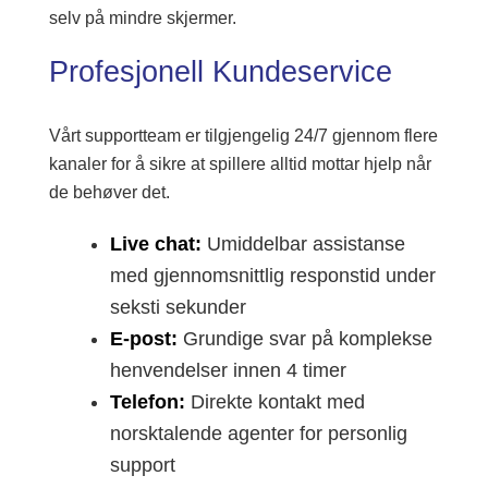
selv på mindre skjermer.
Profesjonell Kundeservice
Vårt supportteam er tilgjengelig 24/7 gjennom flere
kanaler for å sikre at spillere alltid mottar hjelp når
de behøver det.
Live chat:
Umiddelbar assistanse
med gjennomsnittlig responstid under
seksti sekunder
E-post:
Grundige svar på komplekse
henvendelser innen 4 timer
Telefon:
Direkte kontakt med
norsktalende agenter for personlig
support