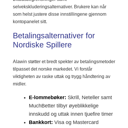
selvekskluderingsalternativer. Brukere kan når
som helst justere disse innstillingene gjennom
kontopanelet sitt.
Betalingsalternativer for
Nordiske Spillere
Alawin støtter et bredt spekter av betalingsmetoder
tilpasset det norske markedet. Vi forstår
viktigheten av raske uttak og trygg håndtering av
midler.
E-lommebøker:
Skrill, Neteller samt
MuchBetter tilbyr øyeblikkelige
innskudd og uttak innen tjuefire timer
Bankkort:
Visa og Mastercard