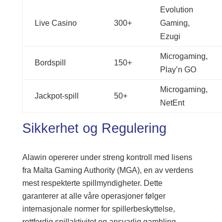
Evolution
Live Casino
300+
Gaming,
Ezugi
Microgaming,
Bordspill
150+
Play’n GO
Microgaming,
Jackpot-spill
50+
NetEnt
Sikkerhet og Regulering
Alawin opererer under streng kontroll med lisens
fra Malta Gaming Authority (MGA), en av verdens
mest respekterte spillmyndigheter. Dette
garanterer at alle våre operasjoner følger
internasjonale normer for spillerbeskyttelse,
rettferdig spillaktivitet og ansvarlig gambling.