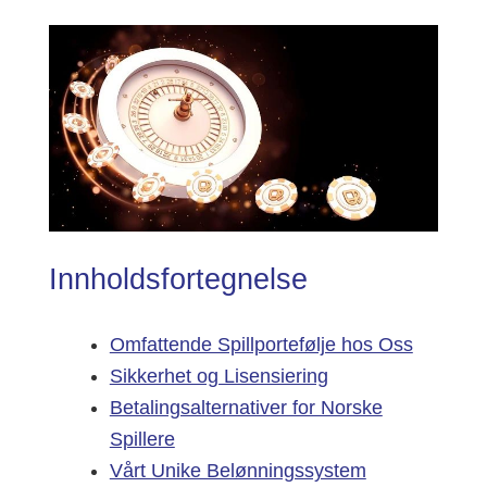
Innholdsfortegnelse
Omfattende Spillportefølje hos Oss
Sikkerhet og Lisensiering
Betalingsalternativer for Norske
Spillere
Vårt Unike Belønningssystem