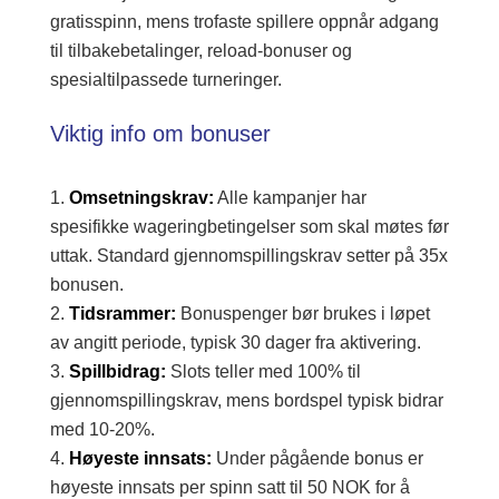
gratisspinn, mens trofaste spillere oppnår adgang
til tilbakebetalinger, reload-bonuser og
spesialtilpassede turneringer.
Viktig info om bonuser
Omsetningskrav:
Alle kampanjer har
spesifikke wageringbetingelser som skal møtes før
uttak. Standard gjennomspillingskrav setter på 35x
bonusen.
Tidsrammer:
Bonuspenger bør brukes i løpet
av angitt periode, typisk 30 dager fra aktivering.
Spillbidrag:
Slots teller med 100% til
gjennomspillingskrav, mens bordspel typisk bidrar
med 10-20%.
Høyeste innsats:
Under pågående bonus er
høyeste innsats per spinn satt til 50 NOK for å