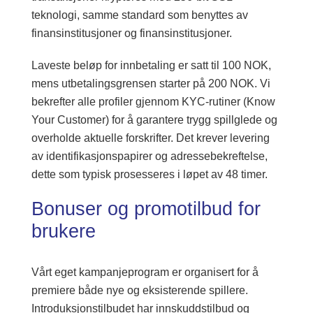
teknologi, samme standard som benyttes av
finansinstitusjoner og finansinstitusjoner.
Laveste beløp for innbetaling er satt til 100 NOK,
mens utbetalingsgrensen starter på 200 NOK. Vi
bekrefter alle profiler gjennom KYC-rutiner (Know
Your Customer) for å garantere trygg spillglede og
overholde aktuelle forskrifter. Det krever levering
av identifikasjonspapirer og adressebekreftelse,
dette som typisk prosesseres i løpet av 48 timer.
Bonuser og promotilbud for
brukere
Vårt eget kampanjeprogram er organisert for å
premiere både nye og eksisterende spillere.
Introduksjonstilbudet har innskuddstilbud og