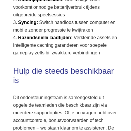
voorkomt onnodige batterijverbruik tijdens
uitgebreide speelsessies
Syncing:
Switch naadloos tussen computer en
mobile zonder progressie te kwijtraken
Razendsnelle laadtijden:
Verkleinde assets en
intelligente caching garanderen voor soepele
gameplay zelfs bij zwakkere verbindingen
Hulp die steeds beschikbaar
is
Dit ondersteuningsteam is samengesteld uit
opgeleide teamleden die beschikbaar zijn via
meerdere supportopties. Of je nu vragen hebt over
accountcontrole, bonusvoorwaarden of tech
problemen – we staan klaar om te assisteren. De