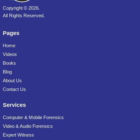
Copyright ©
2026.
All Rights Reserved.
Pages
Home
Videos
Books
Blog
About Us
Contact Us
Services
Computer & Mobile Forensics
Video & Audio Forensics
Expert Witness