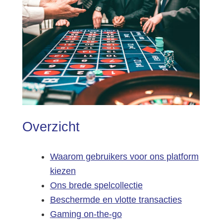
Overzicht
Waarom gebruikers voor ons platform
kiezen
Ons brede spelcollectie
Beschermde en vlotte transacties
Gaming on-the-go