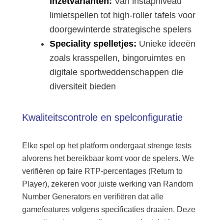
inzetvarianten:
Van instapniveau
limietspellen tot high-roller tafels voor
doorgewinterde strategische spelers
Speciality spelletjes:
Unieke ideeën
zoals krasspellen, bingoruimtes en
digitale sportweddenschappen die
diversiteit bieden
Kwaliteitscontrole en spelconfiguratie
Elke spel op het platform ondergaat strenge tests
alvorens het bereikbaar komt voor de spelers. We
verifiëren op faire RTP-percentages (Return to
Player), zekeren voor juiste werking van Random
Number Generators en verifiëren dat alle
gamefeatures volgens specificaties draaien. Deze