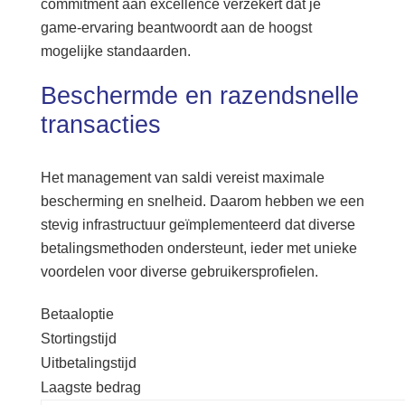
commitment aan excellence verzekert dat je
game-ervaring beantwoordt aan de hoogst
mogelijke standaarden.
Beschermde en razendsnelle
transacties
Het management van saldi vereist maximale
bescherming en snelheid. Daarom hebben we een
stevig infrastructuur geïmplementeerd dat diverse
betalingsmethoden ondersteunt, ieder met unieke
voordelen voor diverse gebruikersprofielen.
Betaaloptie
Stortingstijd
Uitbetalingstijd
Laagste bedrag